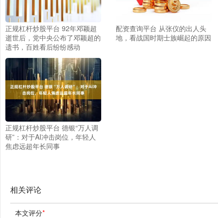
正规杠杆炒股平台 92年邓颖超
配资查询平台 从张仪的出人头
逝世后，党中央公布了邓颖超的
地，看战国时期士族崛起的原因
遗书，百姓看后纷纷感动
正规杠杆炒股平台 德银“万人调
研”：对于AI冲击岗位，年轻人
焦虑远超年长同事
相关评论
本文评分
*