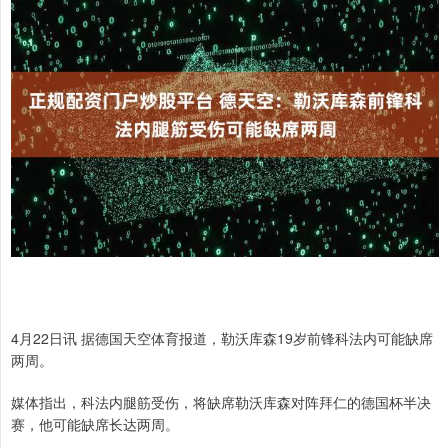
4月22日讯 据德国天空体育报道，勒沃库森19岁前锋科法内可能缺席
两周。
媒体指出，科法内腿筋受伤，将缺席勒沃库森对阵拜仁的德国杯半决
赛，他可能缺席长达两周。