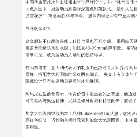
中国代表团此次的出场服由李宁品牌设计，主打“冰穹蓝”和
同色系围巾，男运动员则选择深蓝色利落款式。 最引人注目
胜雪花纹”，寓意着胜利与祥瑞。 服装内里还印有中意两
展开剩余87%
这套服装不仅颜值在线，科技含量也不容小觑。 采用航天锁
覆盖暴雨级防风防水膜，能抵御49-99mm的降雨量。 更巧
清晰可见，成为运动员入场时的独特标识。
作为东道主，意大利代表团的制服由已故时尚大师乔治·阿
雪峰，搭配意大利国旗的绿红两色细节。 夹克上有立体的“IT
隐藏设计只有在运动员穿着时才能展现。
阿玛尼在生前曾表示，体育价值中最重要的是尊重，他通过
时尚基因与奥运精神，尤其是修身剪裁和精致配饰，展现了
加拿大代表团继续由本土品牌Lululemon打造队服，这
亮红色细节，巧妙融入枫叶元素和加拿大地形图案。 其中
实用性。