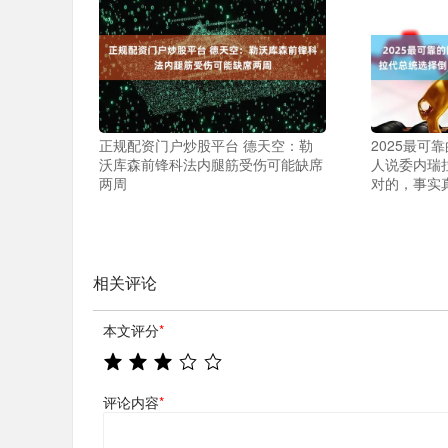
正规配资门户炒股平台 德天空：勒
2025最可
沃库森前锋科法内腿筋受伤可能缺席
人说委内瑞
两周
对的，事实
相关评论
本文评分
*
评论内容
*