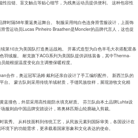
融入磁性拉链、盲文触点等贴心细节，为残奥运动员提供便利。 这种包容性
该品牌时隔58年重返奥运舞台。 制服采用纯白色连身滑雪服设计，上面饰
ucas Pinheiro Braathen是Moncler的品牌代言人，这也促
续第10次为美国队打造奥运战袍。 开幕式造型为白色羊毛大衣搭配星条
绒服。 耐克旗下ACG系列为美国队提供训练装备，其中Therma-
，让运动员能根据温度变化自主调整保暖程度。
rman合作，奥运冠军汤姆·戴利还亲自设计了手工编织配件。 新西兰队的
平台。 蒙古队则采用传统羊绒材质，手缝民族纹样，展现游牧文化精
蓝撞色，外层采用高性能防水填充材质。 芬兰队由本土品牌Luhta设
开场服则由中国品牌安踏设计，将奥林匹斯山轮廓融入剪裁。
时装秀。 从科技面料到传统工艺，从民族元素到国际审美，各国设计在
端环境下的功能需求，更承载着国家形象和文化表达的使命。