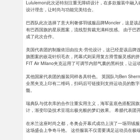
Lululemon此次还特别注重无障碍设计，在多款服装中
设计理念，让时尚与功能完美结合。
巴西队此次选择了意大利奢侈羽绒服品牌Moncler，这是
有巴西国旗的星辰图案，流线型剪裁充满科技感。 由于巴西滑雪运动员L
成了此次合作。
美国代表团的制服依旧由拉夫·劳伦设计，这已经是该品牌连
旗图案的嵌花针织毛衣，闭幕式则采用复古滑雪服灵感的拼色羽
FIT Air Milano夹克运用了可调节内部气囊的黑科技
其他国家代表团的服装同样各具特色。 英国队与Ben She
全黑夹克上印有二维码，扫码后可链接到支持运动员的数字
髓。
瑞典队与优衣库的合作注重实用主义，海军蓝底色搭配国旗黄
计，渐变印染技术呈现出极光般的梦幻效果。 希腊代表团
在米兰这座时尚之都，冬奥会开幕式成功上演了一场羽绒服
这场盛会上争奇斗艳。 这些服装不仅需要满足运动员在极