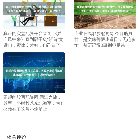
真正的实盘配资平台查询 《兵
专业在线炒股配资网 今日腊月
自风中来》直到郭子剑“斩首”龙
廿二是文殊菩萨成道日，无论多
远山，索建安才知，自己错了
忙，都要记得3事别犯忌讳！
正规的股票配资网 同江之战，
苏军一小时秒杀东北海军，为什
么栽在了这艘小炮艇上
相关评论