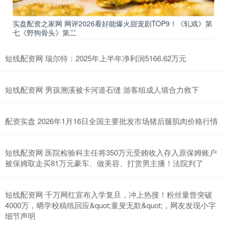
实盘配资之家网 网评2026看好能爆火甜宠剧TOP9！《轧戏》第
七《野狗骨头》第二
短线配资网 瑞尔特：2025年上半年净利润5166.62万元
短线配资网 男孩溯溪被卡河道石缝 游客组成人墙合力救下
配资实盘 2026年1月16日全国主要批发市场猪后腿肌肉价格行情
短线配资网 医院检验科主任将350万元受贿收入存入原保姆账户
被保姆取走买81万元豪车、做美容、打赏男主播！法院判了
短线配资网 千万网红宣布入学复旦，冲上热搜！粉丝量曾突破
4000万，晒学校稿纸回应&quot;童叟无欺&quot;，网友发现小字
细节声明